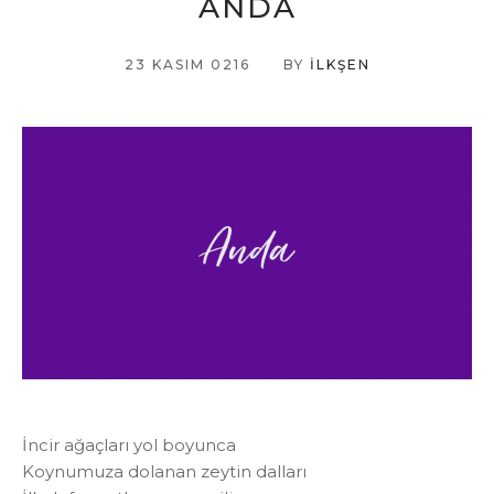
ANDA
23 KASIM 0216
BY
İLKŞEN
İncir ağaçları yol boyunca
Koynumuza dolanan zeytin dalları