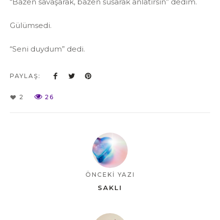
“Bazen savaşarak, bazen susarak anlatırsın” dedim.
Gülümsedi.
“Seni duydum” dedi.
PAYLAŞ:
2
26
ÖNCEKİ YAZI
SAKLI